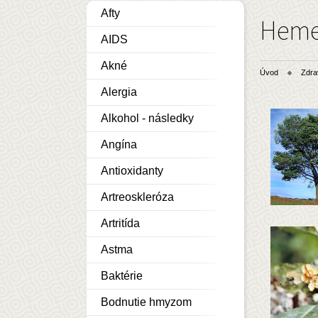
Afty
Heme
AIDS
Akné
Úvod
Zdra
Alergia
Alkohol - následky
Angína
Antioxidanty
Artreoskleróza
Artritída
Astma
Baktérie
Bodnutie hmyzom