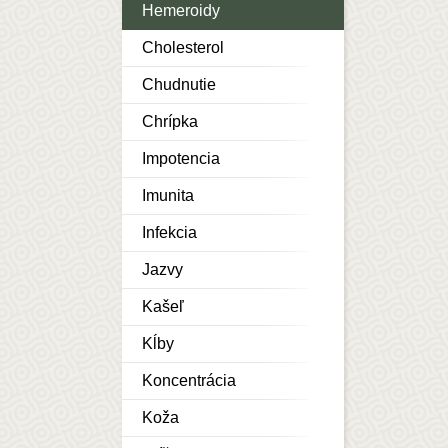
Hemeroidy
Cholesterol
Chudnutie
Chrípka
Impotencia
Imunita
Infekcia
Jazvy
Kašeľ
Kĺby
Koncentrácia
Koža