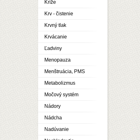
Kríže
Krv - čistenie
Krvný tlak
Krvácanie
Ľadviny
Menopauza
Menštruácia, PMS
Metabolizmus
Močový systém
Nádory
Nádcha
Nadúvanie