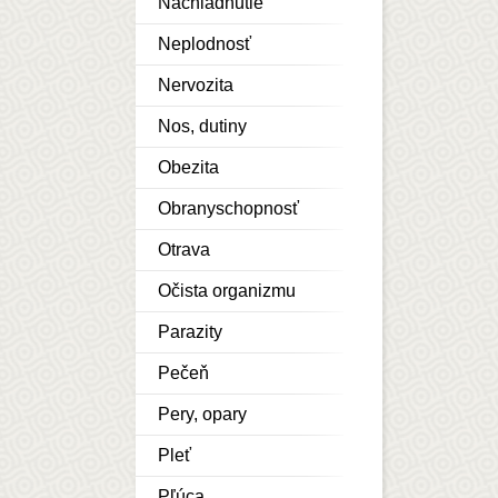
Nachladnutie
Neplodnosť
Nervozita
Nos, dutiny
Obezita
Obranyschopnosť
Otrava
Očista organizmu
Parazity
Pečeň
Pery, opary
Pleť
Pľúca