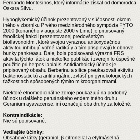
Fernando Montesinos, ktorý informácie získal od domorodca
Oskara Silvu.
Hypoglykemický účinok prezentovaný v súčasnosti okrem
iného v zborníku Prvého medzinárodného sympózia FYTO
2000 (konaného v auguste 2000 v Lime) je pripisovaný
fenolickej frakcii prezentovanej predovšetkým
bioflavonoidmi, ktoré svojou výraznou antioxydačnou
aktivitou inhibujú voľné radikály a tým prispievajú k obnove
bunky pankreasu. Ďalej bola popisovaná výrazná FRS
aktivita týchto látok a niekoľko publikácií zverejnilo úspešné
použitie pri herpes labialis. Antidiarhoický účinok je
pripisovaný obsahu Berberínu a silice preukazovali aktivitu
bakteriostatickú a antifungálnu, zvlášť pri gynekologických
ťažkostiach spôsobených týmito mikroorganizmami.
Niektoré etnomedicinálne zdroje poukazujú na podobný
účinok u ďalšieho peruánskeho endemitného druhu
Geranium ayavacense, iní označujú oba druhy za totožné.
Kontraindikácie:
Nie sú popisované.
Vedľajšie účinky:
Obsahové látky (geraniol, β-citronellal a etylmáselná