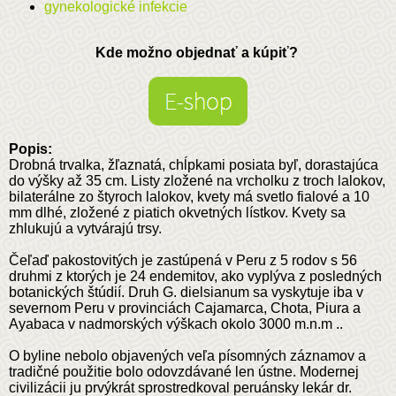
gynekologické infekcie
Kde možno objednať a kúpiť?
Popis:
Drobná trvalka, žľaznatá, chĺpkami posiata byľ, dorastajúca
do výšky až 35 cm. Listy zložené na vrcholku z troch lalokov,
bilaterálne zo štyroch lalokov, kvety má svetlo fialové a 10
mm dlhé, zložené z piatich okvetných lístkov. Kvety sa
zhlukujú a vytvárajú trsy.
Čeľaď pakostovitých je zastúpená v Peru z 5 rodov s 56
druhmi z ktorých je 24 endemitov, ako vyplýva z posledných
botanických štúdií. Druh G. dielsianum sa vyskytuje iba v
severnom Peru v provinciách Cajamarca, Chota, Piura a
Ayabaca v nadmorských výškach okolo 3000 m.n.m ..
O byline nebolo objavených veľa písomných záznamov a
tradičné použitie bolo odovzdávané len ústne. Modernej
civilizácii ju prvýkrát sprostredkoval peruánsky lekár dr.