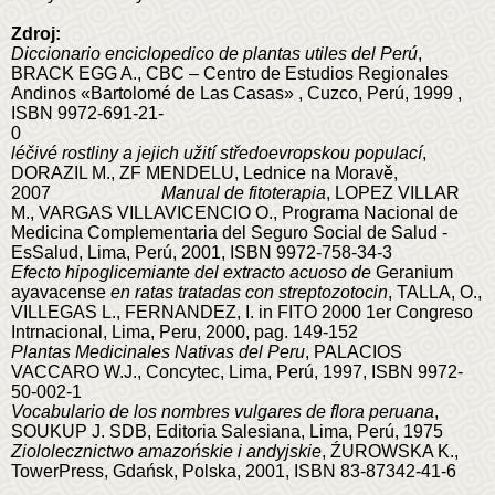
Zdroj:
Diccionario enciclopedico de plantas utiles del Perú
,
BRACK EGG A., CBC – Centro de Estudios Regionales
Andinos «Bartolomé de Las Casas» , Cuzco, Perú, 1999 ,
ISBN 9972-691-21-
léčivé rostliny a jejich užití středoevropskou populací
,
DORAZIL M., ZF MENDELU, Lednice na Moravě,
2007
Manual de fitoterapia
, LOPEZ VILLAR
M., VARGAS VILLAVICENCIO O., Programa Nacional de
Medicina Complementaria del Seguro Social de Salud -
EsSalud, Lima, Perú, 2001, ISBN 9972-758-34-3
Efecto hipoglicemiante del extracto acuoso de
Geranium
ayavacense
en ratas tratadas con streptozotocin
, TALLA, O.,
VILLEGAS L., FERNANDEZ, I. in FITO 2000 1er Congreso
Intrnacional, Lima, Peru, 2000, pag. 149-152
Plantas Medicinales Nativas del Peru
, PALACIOS
VACCARO W.J., Concytec, Lima, Perú, 1997, ISBN 9972-
50-002-1
Vocabulario de los nombres vulgares de flora peruana
,
SOUKUP J. SDB, Editoria Salesiana, Lima, Perú, 1975
Ziololecznictwo amazońskie i andyjskie
, ŹUROWSKA K.,
TowerPress, Gdańsk, Polska, 2001, ISBN 83-87342-41-6