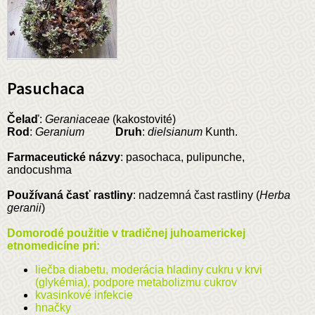
Pasuchaca
Čelaď
:
Geraniaceae
(kakostovité)
Rod
:
Geranium
Druh
:
dielsianum
Kunth.
Farmaceutické názvy
: pasochaca, pulipunche,
andocushma
Používaná časť rastliny
: nadzemná čast rastliny (
Herba
geranii
)
Domorodé použitie v tradičnej juhoamerickej
etnomedicíne pri:
liečba diabetu, moderácia hladiny cukru v krvi
(glykémia), podpore metabolizmu cukrov
kvasinkové infekcie
hnačky