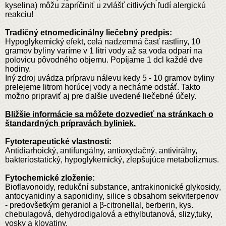
kyselina) môžu zapríčiniť u zvlášť citlivých ľudí alergickú
reakciu!
Tradičný etnomedicinálny liečebný predpis:
Hypoglykemický efekt, celá nadzemná časť rastliny, 10
gramov byliny varíme v 1 litri vody až sa voda odparí na
polovicu pôvodného objemu. Popíjame 1 dcl každé dve
hodiny.
Iný zdroj uvádza prípravu nálevu kedy 5 - 10 gramov byliny
prelejeme litrom horúcej vody a necháme odstáť. Takto
možno pripraviť aj pre ďalšie uvedené liečebné účely.
Bližšie informácie sa môžete dozvedieť na stránkach o
štandardných prípravách byliniek.
Fytoterapeutické vlastnosti:
Antidiarhoický, antifungálny, antioxydačný, antivirálny,
bakteriostatický, hypoglykemický, zlepšujúce metabolizmus.
Fytochemické zloženie:
Bioflavonoidy, redukční substance, antrakinonické glykosidy,
antocyanidiny a saponidiny, silice s obsahom sekviterpenov
- predovšetkým geraniol a β-citronellal, berberin, kys.
chebulagová, dehydrodigalová a ethylbutanová, slizy,tuky,
vosky a klovatiny.