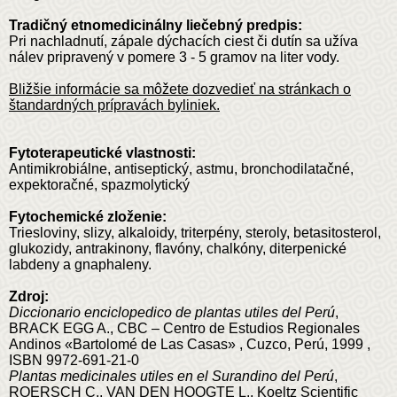
Tradičný etnomedicinálny liečebný predpis:
Pri nachladnutí, zápale dýchacích ciest či dutín sa užíva
nálev pripravený v pomere 3 - 5 gramov na liter vody.
Bližšie informácie sa môžete dozvedieť na stránkach o
štandardných prípravách byliniek.
Fytoterapeutické vlastnosti:
Antimikrobiálne, antiseptický, astmu, bronchodilatačné,
expektoračné, spazmolytický
Fytochemické zloženie:
Triesloviny, slizy, alkaloidy, triterpény, steroly, betasitosterol,
glukozidy, antrakinony, flavóny, chalkóny, diterpenické
labdeny a gnaphaleny.
Zdroj:
Diccionario enciclopedico de plantas utiles del Perú
,
BRACK EGG A., CBC – Centro de Estudios Regionales
Andinos «Bartolomé de Las Casas» , Cuzco, Perú, 1999 ,
ISBN 9972-691-21-0
Plantas medicinales utiles en el Surandino del Perú
,
ROERSCH C., VAN DEN HOOGTE L., Koeltz Scientific