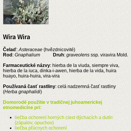
Wira Wira
Čelaď
:
Asteraceae
(hvězdnicovité)
Rod
:
Gnaphalium
Druh
:
graveolens
ssp. viravira Mold.
Farmaceutické názvy
: hierba de la viuda, siempre viva,
hierba de la iuca, dinka-i-awen, hierba de la vida, huira
huayo, huira-huira, vira-vira
Používaná časť rastliny
: celá nadzemná časť rastliny
(
Herba gnaphalidi
)
Domorodé použitie v tradičnej juhoamerickej
etnomedicíne pri:
liečba ochorení horných ciest dýchacích a dutín
(zápalov, opuchov)
liečba pľúcnych ochorení