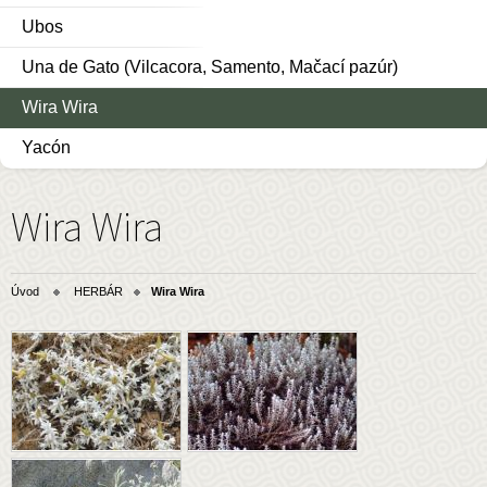
Ubos
Una de Gato (Vilcacora, Samento, Mačací pazúr)
Wira Wira
Yacón
Wira Wira
Úvod
HERBÁR
Wira Wira