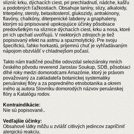
slizníc krku, dýchacích ciest, pri prechladnutí, nádche, kašľu
a podobných ťažkostiach. Obsahuje taníny, slizy, alkaloidy,
triterpény, steroly, betasitosterol, glukozidy, antrakinony,
flavóny, chalkóny, diterpenické labdeny a gnaphaleny,
ktorým sú pripisované upokojujúce účinky pôsobiace
predovšetkým na sliznice dýchacích ciest, krku a nosa, ktoré
pri ich upchatí uvoľňujú. V niektorých zdrojoch je tiež
popisovaný efekt na astmu a spazmolytický. Pre svoju
špecifickú, ľahko horkastú, príjemnú chuť je vyhľadávaným
nápojom obzvlášť v chladnejšom počasí.
Takto nám tradičné použitie odovzdal seleziánsky mních
českého pôvodu reverend Jaroslav Soukup, SDB, pôsobiaci
dlhé roky medzi domorodcami Amazónie, ktorý je právom
považovaný za zakladateľa botanickej systematiky
peruánskej flóry a za popredného etnobotanika a okrem
iného aj autora Slovníku domorodých názvov peruánskej
flóry a Katalógu rodov.
Kontraindikácie:
Nie sú popisované..
Vedľajšie účinky:
Obsahové látky môžu u zvlášť citlivých jedincov zapríčiniť
alergickú reakciu.