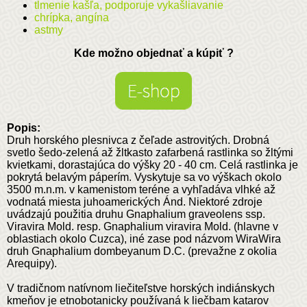
tlmenie kašľa, podporuje vykašliavanie
chrípka, angína
astmy
Kde možno objednať a kúpiť ?
Popis:
Druh horského plesnivca z čeľade astrovitých. Drobná
svetlo šedo-zelená až žltkasto zafarbená rastlinka so žltými
kvietkami, dorastajúca do výšky 20 - 40 cm. Celá rastlinka je
pokrytá belavým páperím. Vyskytuje sa vo výškach okolo
3500 m.n.m. v kamenistom teréne a vyhľadáva vlhké až
vodnatá miesta juhoamerických Ánd. Niektoré zdroje
uvádzajú použitia druhu Gnaphalium graveolens ssp.
Viravira Mold. resp. Gnaphalium viravira Mold. (hlavne v
oblastiach okolo Cuzca), iné zase pod názvom WiraWira
druh Gnaphalium dombeyanum D.C. (prevažne z okolia
Arequipy).
V tradičnom natívnom liečiteľstve horských indiánskych
kmeňov je etnobotanicky používaná k liečbam katarov