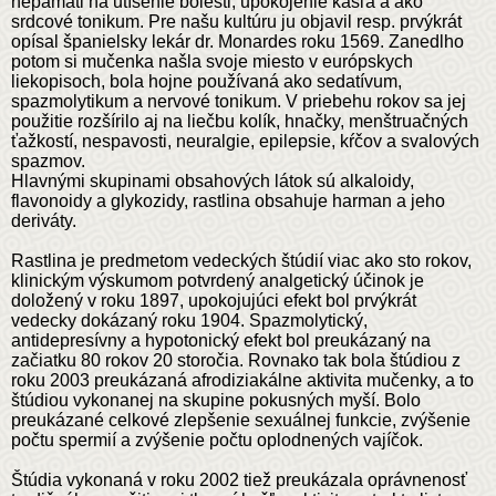
nepamäti na utíšenie bolesti, upokojenie kašľa a ako
srdcové tonikum. Pre našu kultúru ju objavil resp. prvýkrát
opísal španielsky lekár dr. Monardes roku 1569. Zanedlho
potom si mučenka našla svoje miesto v európskych
liekopisoch, bola hojne používaná ako sedatívum,
spazmolytikum a nervové tonikum. V priebehu rokov sa jej
použitie rozšírilo aj na liečbu kolík, hnačky, menštruačných
ťažkostí, nespavosti, neuralgie, epilepsie, kŕčov a svalových
spazmov.
Hlavnými skupinami obsahových látok sú alkaloidy,
flavonoidy a glykozidy, rastlina obsahuje harman a jeho
deriváty.
Rastlina je predmetom vedeckých štúdií viac ako sto rokov,
klinickým výskumom potvrdený analgetický účinok je
doložený v roku 1897, upokojujúci efekt bol prvýkrát
vedecky dokázaný roku 1904. Spazmolytický,
antidepresívny a hypotonický efekt bol preukázaný na
začiatku 80 rokov 20 storočia. Rovnako tak bola štúdiou z
roku 2003 preukázaná afrodiziakálne aktivita mučenky, a to
štúdiou vykonanej na skupine pokusných myší. Bolo
preukázané celkové zlepšenie sexuálnej funkcie, zvýšenie
počtu spermií a zvýšenie počtu oplodnených vajíčok.
Štúdia vykonaná v roku 2002 tiež preukázala oprávnenosť