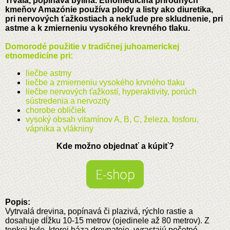
Trvalá, popínavá bylina. Etnomedicína prírodných
kmeňov Amazónie používa plody a listy ako diuretika,
pri nervových ťažkostiach a nekľude pre skludnenie, pri
astme a k zmierneniu vysokého krevného tlaku.
Domorodé použitie v tradičnej juhoamerickej
etnomedicíne pri:
liečbe astmy
liečbe a zmierneniu vysokého krvného tlaku
liečbe nervových ťažkostí, hyperaktivity, porúch
sústredenia a nervozity
chorobe obličiek
vysoký obsah vitamínov A, B, C, železa, fosforu,
vápnika a vlákniny
Kde možno objednať a kúpiť?
Popis:
Vytrvalá drevina, popínavá či plazivá, rýchlo rastie a
dosahuje dĺžku 10-15 metrov (ojedinele až 80 metrov). Z
tenkej byle, ktorej báza drevnateje, vyrastajú početné