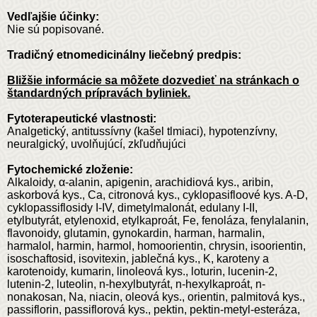
Vedľajšie účinky:
Nie sú popisované.
Tradičný etnomedicinálny liečebný predpis:
Bližšie informácie sa môžete dozvedieť na stránkach o
štandardných prípravách byliniek.
Fytoterapeutické vlastnosti:
Analgetický, antitussívny (kašel tlmiaci), hypotenzívny,
neuralgický, uvolňujúcí, zkľudňujúci
Fytochemické zloženie:
Alkaloidy, α-alanin, apigenin, arachidiová kys., aribin,
askorbová kys., Ca, citronová kys., cyklopasifloové kys. A-D,
cyklopassiflosidy I-IV, dimetylmalonát, edulany I-II,
etylbutyrát, etylenoxid, etylkaproát, Fe, fenoláza, fenylalanin,
flavonoidy, glutamin, gynokardin, harman, harmalin,
harmalol, harmin, harmol, homoorientin, chrysin, isoorientin,
isoschaftosid, isovitexin, jablečná kys., K, karoteny a
karotenoidy, kumarin, linoleová kys., loturin, lucenin-2,
lutenin-2, luteolin, n-hexylbutyrát, n-hexylkaproát, n-
nonakosan, Na, niacin, oleová kys., orientin, palmitová kys.,
passiflorin, passiflorová kys., pektin, pektin-metyl-esteráza,