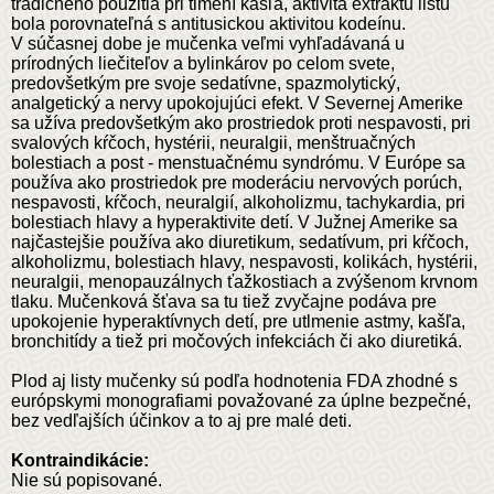
tradičného použitia pri tlmení kašľa, aktivita extraktu listu
bola porovnateľná s antitusickou aktivitou kodeínu.
V súčasnej dobe je mučenka veľmi vyhľadávaná u
prírodných liečiteľov a bylinkárov po celom svete,
predovšetkým pre svoje sedatívne, spazmolytický,
analgetický a nervy upokojujúci efekt. V Severnej Amerike
sa užíva predovšetkým ako prostriedok proti nespavosti, pri
svalových kŕčoch, hystérii, neuralgii, menštruačných
bolestiach a post - menstuačnému syndrómu. V Európe sa
používa ako prostriedok pre moderáciu nervových porúch,
nespavosti, kŕčoch, neuralgií, alkoholizmu, tachykardia, pri
bolestiach hlavy a hyperaktivite detí. V Južnej Amerike sa
najčastejšie používa ako diuretikum, sedatívum, pri kŕčoch,
alkoholizmu, bolestiach hlavy, nespavosti, kolikách, hystérii,
neuralgii, menopauzálnych ťažkostiach a zvýšenom krvnom
tlaku. Mučenková šťava sa tu tiež zvyčajne podáva pre
upokojenie hyperaktívnych detí, pre utlmenie astmy, kašľa,
bronchitídy a tiež pri močových infekciách či ako diuretiká.
Plod aj listy mučenky sú podľa hodnotenia FDA zhodné s
európskymi monografiami považované za úplne bezpečné,
bez vedľajších účinkov a to aj pre malé deti.
Kontraindikácie:
Nie sú popisované.