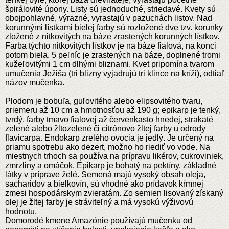
špirálovité úpony. Listy sú jednoduché, striedavé. Kvety sú
obojpohlavné, výrazné, vyrastajú v pazuchách listov. Nad
korunnými lístkami bielej farby sú rozložené dve tzv. korunky
zložené z nitkovitých na báze zrastených korunných lístkov.
Farba týchto nitkovitých lístkov je na báze fialová, na konci
potom biela. 5 peľníc je zrastených na báze, doplnené tromi
kužeľovitými 1 cm dlhými bliznami. Kvet pripomína tvarom
umučenia Ježiša (tri blizny vyjadrujú tri klince na kríži), odtiaľ
názov mučenka.
Plodom je bobuľa, guľovitého alebo elipsovitého tvaru,
priemeru až 10 cm a hmotnosťou až 190 g; epikarp je tenký,
tvrdý, farby tmavo fialovej až červenkasto hnedej, strakaté
zelené alebo žltozelené či citrónovo žltej farby u odrody
flavicarpa. Endokarp zrelého ovocia je jedlý. Je určený na
priamu spotrebu ako dezert, možno ho riediť vo vode. Na
miestnych trhoch sa používa na prípravu likérov, cukroviniek,
zmrzliny a omáčok. Epikarp je bohatý na pektíny, základné
látky v príprave želé. Semená majú vysoký obsah oleja,
sacharidov a bielkovín, sú vhodné ako prídavok kŕmnej
zmesi hospodárskym zvieratám. Zo semien lisovaný získaný
olej je žltej farby je stráviteľný a má vysokú výživovú
hodnotu.
Domorodé kmene Amazónie používajú mučenku od