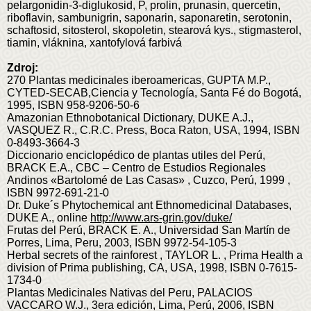
pelargonidin-3-diglukosid, P, prolin, prunasin, quercetin,
riboflavin, sambunigrin, saponarin, saponaretin, serotonin,
schaftosid, sitosterol, skopoletin, stearová kys., stigmasterol,
tiamin, vláknina, xantofylová farbivá
Zdroj:
270 Plantas medicinales iberoamericas, GUPTA M.P.,
CYTED-SECAB,Ciencia y Tecnología, Santa Fé do Bogotá,
1995, ISBN 958-9206-50-6
Amazonian Ethnobotanical Dictionary, DUKE A.J.,
VASQUEZ R., C.R.C. Press, Boca Raton, USA, 1994, ISBN
0-8493-3664-3
Diccionario enciclopédico de plantas utiles del Perú,
BRACK E.A., CBC – Centro de Estudios Regionales
Andinos «Bartolomé de Las Casas» , Cuzco, Perú, 1999 ,
ISBN 9972-691-21-0
Dr. Duke´s Phytochemical ant Ethnomedicinal Databases,
DUKE A., online
http://www.ars-grin.gov/duke/
Frutas del Perú, BRACK E. A., Universidad San Martín de
Porres, Lima, Peru, 2003, ISBN 9972-54-105-3
Herbal secrets of the rainforest , TAYLOR L. , Prima Health a
division of Prima publishing, CA, USA, 1998, ISBN 0-7615-
1734-0
Plantas Medicinales Nativas del Peru, PALACIOS
VACCARO W.J., 3era edición, Lima, Perú, 2006, ISBN