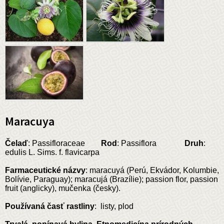
Maracuya
Čelaď
: Passifloraceae
Rod
: Passiflora
Druh
:
edulis L. Sims. f. flavicarpa
Farmaceutické názvy
: maracuyá (Perú, Ekvádor, Kolumbie,
Bolívie, Paraguay); maracujá (Brazílie); passion flor, passion
fruit (anglicky), mučenka (česky).
Používaná časť rastliny
: listy, plod